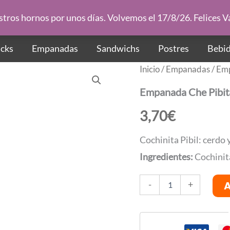
ros hornos por unos días. Volvemos el 17/8/26. Felices 
CARTA
cks
Empanadas
Sandwichs
Postres
Bebi
Inicio
/
Empanadas
/ Em
Empanada Che Pibit
3,70
€
Cochinita Pibil: cerdo
Ingredientes:
Cochinita
Empanada
-
+
Che
Pibita*
cantidad