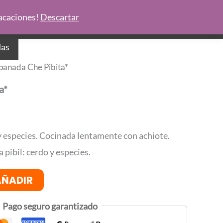
Vacaciones!
Descartar
das
panada Che Pibita*
a*
 y especies. Cocinada lentamente con achiote.
 pibil: cerdo y especies.
AÑADIR
Pago seguro garantizado