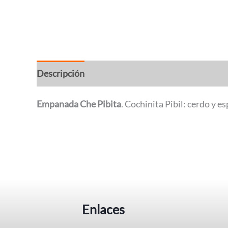
Descripción
Empanada Che Pibita
. Cochinita Pibil: cerdo y 
Enlaces