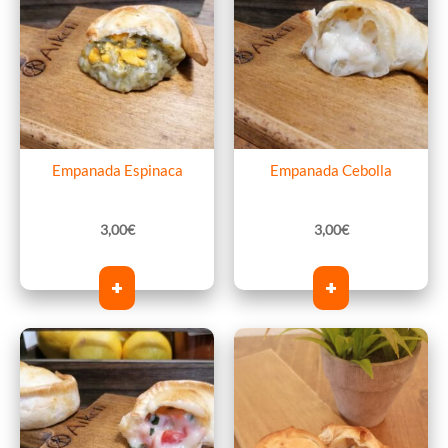
Empanada Espinaca
Empanada Cebolla
3,00
€
3,00
€
+
+