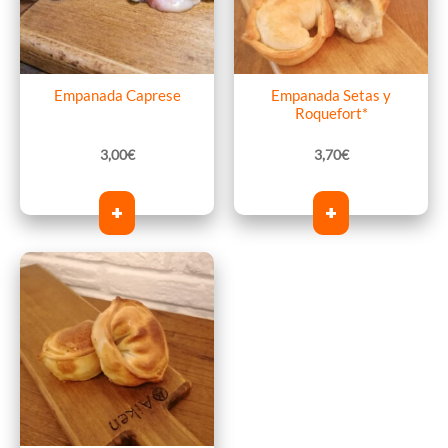
Empanada Caprese
Empanada Setas y
Roquefort*
3,00
€
3,70
€
+
+