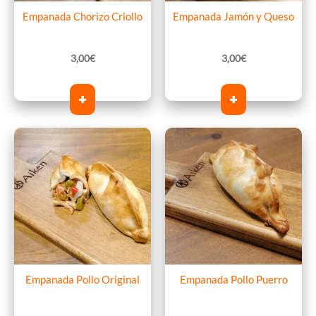
Empanada Chorizo Criollo
Empanada Jamón y Queso
3,00
€
3,00
€
+
+
Empanada Pollo Original
Empanada Pollo Puerro