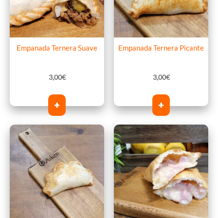
Empanada Ternera Suave
Empanada Ternera Picante
3,00
€
3,00
€
+
+