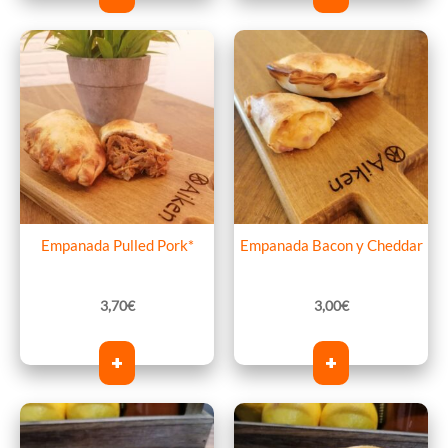
Empanada Pulled Pork*
Empanada Bacon y Cheddar
3,70
€
3,00
€
+
+