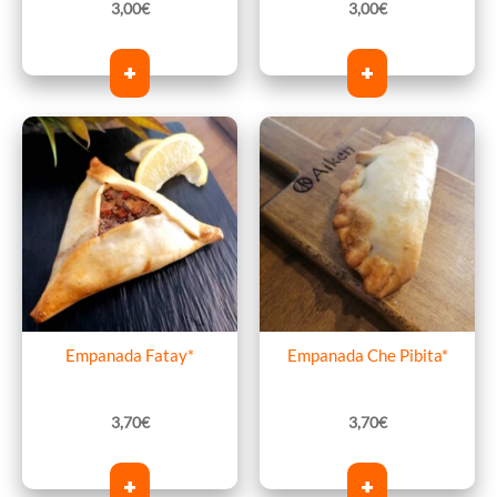
3,00
€
3,00
€
+
+
Empanada Fatay*
Empanada Che Pibita*
3,70
€
3,70
€
+
+