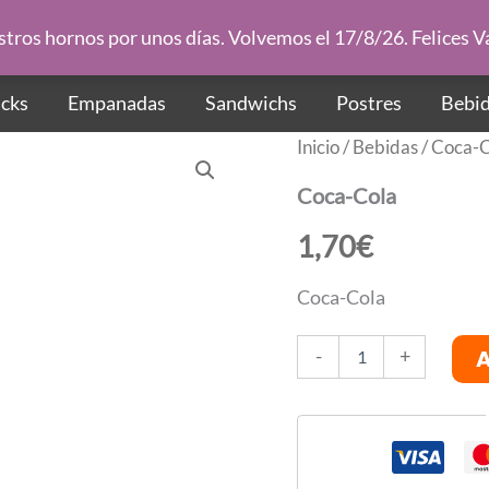
ros hornos por unos días. Volvemos el 17/8/26. Felices 
CARTA
cks
Empanadas
Sandwichs
Postres
Bebi
Inicio
/
Bebidas
/ Coca-
Coca-Cola
1,70
€
Coca-Cola
Coca-
-
+
Cola
cantidad