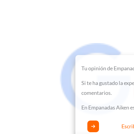
Ir
al
contenido
Tu opinión de Empanad
Si te ha gustado la exp
comentarios.
En Empanadas Aiken e
Escri